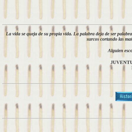
La vida se queja de su propia vida. La palabra deja de ser palabra.
surcos cortando las maña
Alguien esco
JUVENTU